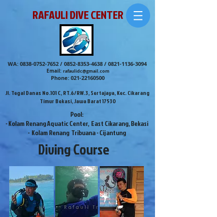
RAFAULI DIVE CENTER
WA:
0838-0752-7652
/
0852-8353-4638
/
0821-1136-3094
Email:
rafaulidc@gmail.com
Phone:
021-22160500
Jl. Tegal Danas No.101 C, RT.6/RW.3, Sertajaya, Kec. Cikarang
Timur Bekasi, Jawa Barat 17530
Pool:
- Kolam Renang Aquatic Center, East Cikarang, Bekasi
- Kolam Renang Tribuana - Cijantung
Diving Cours
e