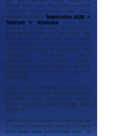
tapi kami berikan solusi, kursus di
tempat kami anda tidak perlu memiliki
peralatan diving pribadi, anda cukup
mendaftar melalui
Registration HERE
or
Telegram
or
Whatsapp
,
tanpa harus
datang ke tempat kami, kirimkan data
anda berupa Foto KTP, email dan Foto
selfie, kami akan meregister anda melalui
aplikasi, anda akan menerima konfirmasi
email untuk login ke aplikasinya dan
melakukan pembayaran biaya
adminstrasi, selama dalam latihan
hingga ujian dan mendapatkan sertifikat
open water, semua peralatan scuba kami
pinjamkan.
Anda cukup mengikuti programnya,
untuk kelas teori dan praktek waktunya
fleksibel, dapat disesuaikan dengan
waktu senggang anda sehingga tidak
mengikat.
Latihan kolam dilakukan 2 x dikedalaman
1 - 3 meter, sedangkan ujian di laut akan
kami bawa anda dikedalaman max 18