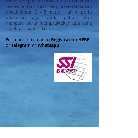
meter dengan terlebih dahulu dilakukan
review latihan kolam yang akan dilakukan
dikedalaman 3 - 5 meter. Hal ini perlu
dilakukan agar anda paham dan
mengerti serta mempraktekan apa yang
dipelajari saat di kolam.
For more information
Registration HERE
or
Telegram
or
Whatsapp