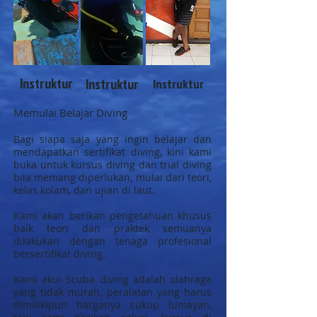
Instruktur
Instruktur
Instruktur
Memulai Belajar Diving
Bagi siapa saja yang ingin belajar dan
mendapatkan sertifikat diving, kini kami
buka untuk kursus diving dan trial diving
bila memang diperlukan, mulai dari teori,
kelas kolam, dan ujian di laut.
Kami akan berikan pengetahuan khusus
baik teori dan praktek semuanya
dilakukan dengan tenaga profesional
bersertifikat diving.
Kami akui Scuba diving adalah olahraga
yang tidak murah, peralatan yang harus
dimilikipun harganya cukup lumayan,