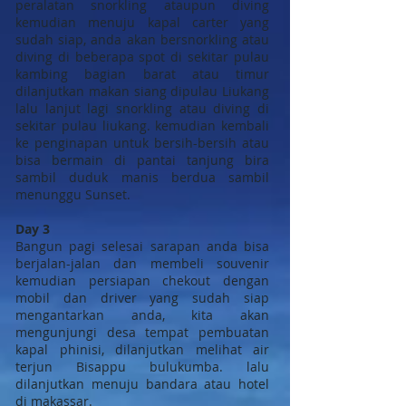
peralatan snorkling ataupun diving
kemudian menuju kapal carter yang
sudah siap, anda akan bersnorkling atau
diving di beberapa spot di sekitar pulau
kambing bagian barat atau timur
dilanjutkan makan siang dipulau Liukang
lalu lanjut lagi snorkling atau diving di
sekitar pulau liukang. kemudian kembali
ke penginapan untuk bersih-bersih atau
bisa bermain di pantai tanjung bira
sambil duduk manis berdua sambil
menunggu Sunset.
Day 3
Bangun pagi selesai sarapan anda bisa
berjalan-jalan dan membeli souvenir
kemudian persiapan chekout dengan
mobil dan driver yang sudah siap
mengantarkan anda, kita akan
mengunjungi desa tempat pembuatan
kapal phinisi, dilanjutkan melihat air
terjun Bisappu bulukumba. lalu
dilanjutkan menuju bandara atau hotel
di makassar.