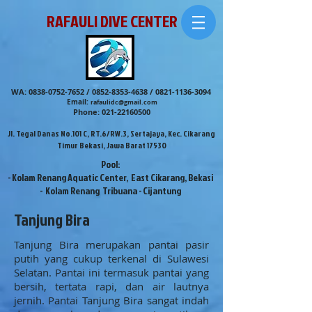
RAFAULI DIVE CENTER
WA:
0838-0752-7652
/
0852-8353-4638
/
0821-1136-3094
Email:
rafaulidc@gmail.com
Phone:
021-22160500
Jl. Tegal Danas No.101 C, RT.6/RW.3, Sertajaya, Kec. Cikarang
Timur Bekasi, Jawa Barat 17530
Pool:
- Kolam Renang Aquatic Center, East Cikarang, Bekasi
- Kolam Renang Tribuana - Cijantung
Tanjung Bira
Tanjung Bira merupakan pantai pasir
putih yang cukup terkenal di Sulawesi
Selatan. Pantai ini termasuk pantai yang
bersih, tertata rapi, dan air lautnya
jernih. Pantai Tanjung Bira sangat indah