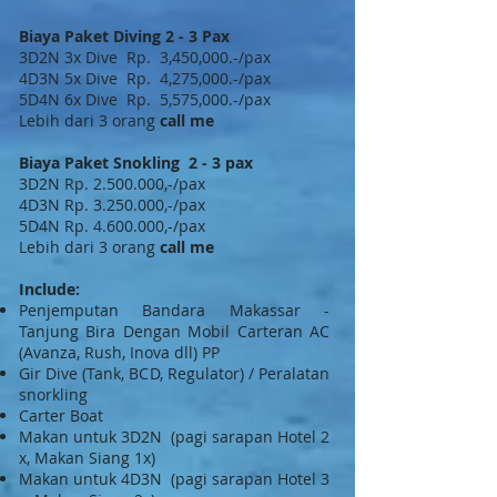
Biaya Paket Diving 2 - 3 Pax
3D2N 3x Dive Rp. 3,450,000.-/pax
4D3N 5x Dive Rp. 4,275,000.-/pax
5D4N 6x Dive Rp. 5,575,000.-/pax
Lebih dari 3 orang
call me
Biaya Paket Snokling 2 - 3 pax
3D2N Rp.
2.500.000
,-/pax
4D3N Rp.
3.250.000
,-/pax
5D4N Rp.
4.600.000
,-/pax
Lebih dari 3 orang
call me
Include:
Penjemputan Bandara Makassar -
Tanjung Bira Dengan Mobil Carteran AC
(Avanza, Rush, Inova dll) PP
Gir Dive (Tank, BCD, Regulator) / Peralatan
snorkling
Carter Boat
Makan untuk 3D2N (pagi sarapan Hotel 2
x, Makan Siang 1x)
Makan untuk 4D3N (pagi sarapan Hotel 3