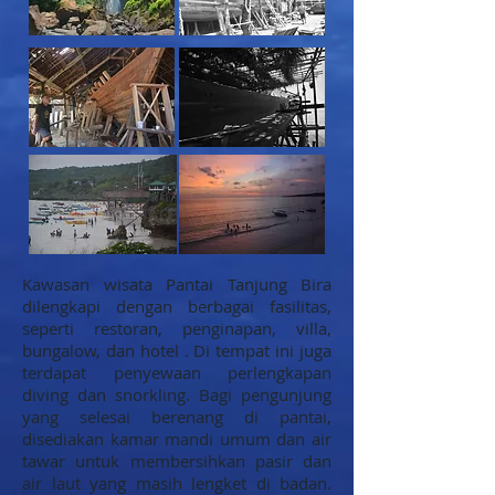
Kawasan wisata Pantai Tanjung Bira
dilengkapi dengan berbagai fasilitas,
seperti restoran, penginapan, villa,
bungalow, dan hotel . Di tempat ini juga
terdapat penyewaan perlengkapan
diving dan snorkling. Bagi pengunjung
yang selesai berenang di pantai,
disediakan kamar mandi umum dan air
tawar untuk membersihkan pasir dan
air laut yang masih lengket di badan.