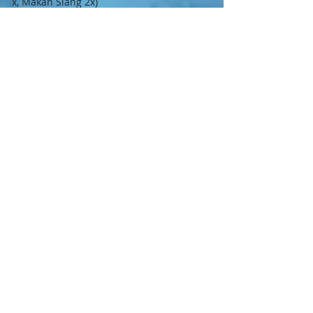
x, Makan Siang 2x)
Penginapan AC 1 kamar 2-3 person
Guide / Dive Master
Exclude:
Makan di luar jadual
Sewa Masker, Wetsuit, Fin dan Bootis
Parkir dan tiket masuk objek wisata bisa
mau mampir saat kembali ke makassar
Informasi lengkap mengenai paket ini
bisa menghubungi kami di
Whatsapp
Contact Us