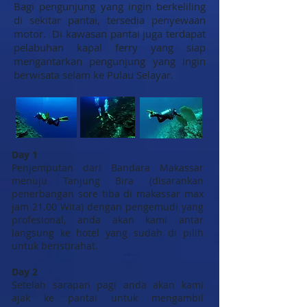
Bagi pengunjung yang ingin berkeliling
di sekitar pantai, tersedia penyewaan
motor. Di kawasan pantai juga terdapat
pelabuhan kapal ferry yang siap
mengantarkan pengunjung yang ingin
berwisata selam ke Pulau Selayar.
Day 1
Penjemputan dari Bandara Makassar
menuju Tanjung Bira (disarankan
penerbangan sore tiba di makassar max
jam 21.00 Wita) dengan pengemudi yang
profesional, anda akan kami antar
langsung ke hotel yang sudah di pilih
untuk beristirahat.
Day 2
Setelah sarapan pagi anda akan kami
ajak ke pantai untuk mengambil