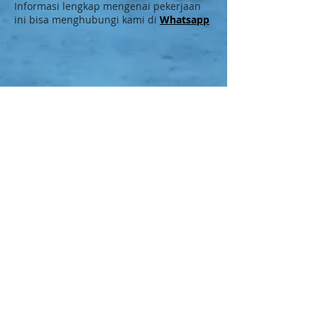
Informasi lengkap mengenai pekerjaan
ini bisa menghubungi kami di
Whatsapp
Contact Us
Whatsapp:
-
0838-0752-7652
-
0852-8353-4638
-
0821-1136-3094
DC QR Code