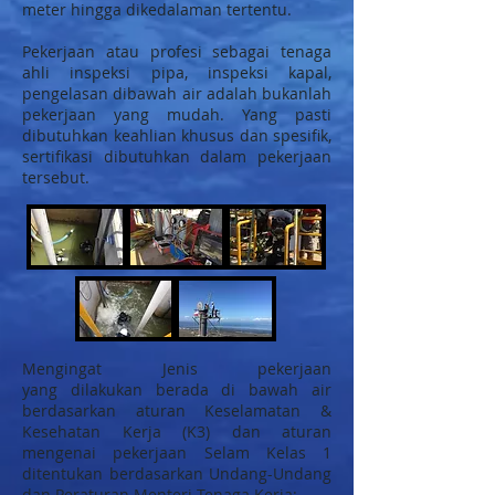
meter hingga dikedalaman tertentu.
Pekerjaan atau profesi sebagai tenaga
ahli inspeksi pipa, inspeksi kapal,
pengelasan dibawah air adalah bukanlah
pekerjaan yang mudah. Yang pasti
dibutuhkan keahlian khusus dan spesifik,
sertifikasi dibutuhkan dalam pekerjaan
tersebut.
Mengingat Jenis pekerjaan
yang dilakukan berada di bawah air
berdasarkan aturan Keselamatan &
Kesehatan Kerja (K3) dan aturan
mengenai pekerjaan Selam Kelas 1
ditentukan berdasarkan Undang-Undang
dan Peraturan Menteri Tenaga Kerja: