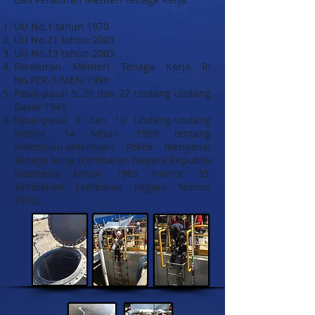
UU No.1 tahun 1970
UU No.21 tahun 2003
UU No.13 tahun 2003
Peraturan Menteri Tenaga Kerja RI
No.PER-5/MEN/1996
Pasal-pasal 5. 20 dan 27 Undang-undang
Dasar 1945
Pasal-pasal 9 dan 10 Undang-undang
Nomor 14 tahun 1969 tentang
Ketentuan-ketentuan Pokok mengenai
Tenaga Kerja (Lembaran Negara Republik
Indonesia tahun 1969 Nomor 35,
Tambahan Lembaran negara Nomor
2912).