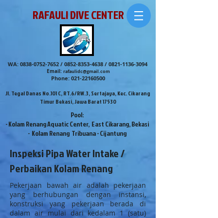
RAFAULI DIVE CENTER
WA:
0838-0752-7652
/
0852-8353-4638
/
0821-1136-3094
Email:
rafaulidc@gmail.com
Phone:
021-22160500
Jl. Tegal Danas No.101 C, RT.6/RW.3, Sertajaya, Kec. Cikarang
Timur Bekasi, Jawa Barat 17530
Pool:
- Kolam Renang Aquatic Center, East Cikarang, Bekasi
- Kolam Renang Tribuana - Cijantung
Inspeksi Pipa Water Intake /
Perbaikan Kolam Renang
Pekerjaan bawah air adalah pekerjaan
yang berhubungan dengan instansi,
konstruksi yang pekerjaan berada di
dalam air mulai dari kedalam 1 (satu)