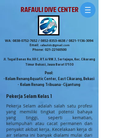
RAFAULI DIVE CENTER
WA:
0838-0752-7652
/
0852-8353-4638
/
0821-1136-3094
Email:
rafaulidc@gmail.com
Phone:
021-22160500
Jl. Tegal Danas No.101 C, RT.6/RW.3, Sertajaya, Kec. Cikarang
Timur Bekasi, Jawa Barat 17530
Pool:
- Kolam Renang Aquatic Center, East Cikarang, Bekasi
- Kolam Renang Tribuana - Cijantung
Pekerja Selam Kelas 1
Pekerja Selam adalah salah satu profesi
yang memiliki tingkat potensi bahaya
yang tinggi, seperti kematian,
kelumpuhan atau cacat permanen dan
penyakit akibat kerja. Kecelakaan kerja di
air selama ini banyak dialami mulai dari