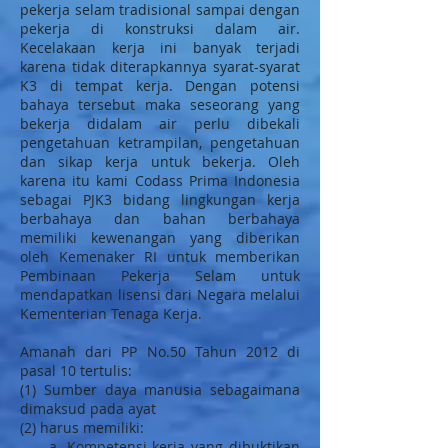
pekerja selam tradisional sampai dengan
pekerja di konstruksi dalam air.
Kecelakaan kerja ini banyak terjadi
karena tidak diterapkannya syarat-syarat
K3 di tempat kerja. Dengan potensi
bahaya tersebut maka seseorang yang
bekerja didalam air perlu dibekali
pengetahuan ketrampilan, pengetahuan
dan sikap kerja untuk bekerja. Oleh
karena itu kami Codass Prima Indonesia
sebagai PJK3 bidang lingkungan kerja
berbahaya dan bahan berbahaya
memiliki kewenangan yang diberikan
oleh Kemenaker RI untuk memberikan
Pembinaan Pekerja Selam untuk
mendapatkan lisensi dari Negara melalui
Kementerian Tenaga Kerja.
Amanah dari PP No.50 Tahun 2012 di
pasal 10 tertulis:
(1) Sumber daya manusia sebagaimana
dimaksud pada ayat
(2) harus memiliki:
a. Kompetensi kerja yang dibuktikan