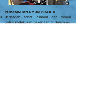
PERSYARATAN UMUM PESERTA
Berbadan sehat jasmani dan rohani
untuk melakukan pekerjaan di dalam air,
dibuktikan dengan memiliki Medical
Checkup yang masih berlaku.
Memiliki sertifikat penyelaman SCUBA
dari agensi manapun.
Memiliki pengalaman bekerjadi dalam air
yang berkaitandengan kegiatan
penyelaman. Pendidikan min. setara
dengan SMP (Sekolah Menengah
Pertama).
Usia min. 18 tahun
PERSYARATAN ADMINISTRATIF PESERTA
Fotocopy KTP CV Pas foto latar merah
(soft copy)
Surat rekomendasi dari Perusahaan
Fotocopy Logbook (min. 5 log terakhir)