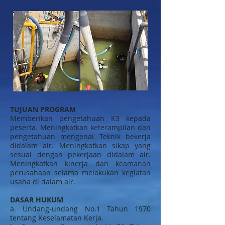
TUJUAN PROGRAM
Memberikan pengetahuan K3 kepada
peserta. Meningkatkan keterampilan dan
pengetahuan mengenai Teknik bekerja
didalam air. Meningkatkan sikap yang
sesuai dengan pekerjaan didalam air.
Meningkatkan kinerja dan keamanan
perusahaan selama melakukan kegiatan
usaha di dalam air.
DASAR HUKUM
a. Undang-undang No.1 Tahun 1970
tentang Keselamatan Kerja.