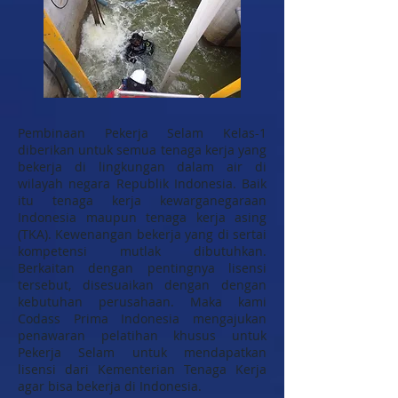
Pembinaan Pekerja Selam Kelas-1
diberikan untuk semua tenaga kerja yang
bekerja di lingkungan dalam air di
wilayah negara Republik Indonesia. Baik
itu tenaga kerja kewarganegaraan
Indonesia maupun tenaga kerja asing
(TKA). Kewenangan bekerja yang di sertai
kompetensi mutlak dibutuhkan.
Berkaitan dengan pentingnya lisensi
tersebut, disesuaikan dengan dengan
kebutuhan perusahaan. Maka kami
Codass Prima Indonesia mengajukan
penawaran pelatihan khusus untuk
Pekerja Selam untuk mendapatkan
lisensi dari Kementerian Tenaga Kerja
agar bisa bekerja di Indonesia.