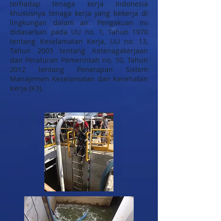
terhadap tenaga kerja Indonesia
khususnya tenaga kerja yang bekerja di
lingkungan dalam air. Pengakuan ini
didasarkan pada UU no. 1, Tahun 1970
tentang Keselamatan Kerja, UU no. 13,
Tahun 2003 tentang Ketenagakerjaan
dan Peraturan Pemerintah no. 50, Tahun
2012 tentang Penerapan Sistem
Manajemen Keselamatan dan Kesehatan
Kerja (K3).