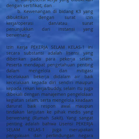
dengan sertifikat; dan
b. Kewenangan di bidang K3 yang
dibuktikan dengan surat izin
kerja/operasi dan/atau surat
penunjukkan dari instansi yang
berwenang.
Izin Kerja PEKERJA SELAM KELAS-1 ini
secara substansi adalah lisensi yang
diberikan pada para pekerja selam.
Peserta mendapat pengetahuan penting
dalam mengelola dan mitigasi
kecelakaan bekerja didalam air baik
kecelakaan kepada diri sendiri maupun
kepada rekan kerja/buddy, selain itu juga
dibekali dengan manajemen pengelolaan
kegiatan selam, serta mengelola keadaan
darurat baik respon awal maupun
tindakan lanjutan ke pihak medis yang
berwenang (Rumah Sakit). Yang sangat
penting adalah bahwa Lisensi PEKERJA
SELAM KELAS-1 juga merupakan
pengakuan dan perlindungan negara