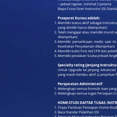
– jadwal regular, minimal 2 peserta
Biaya Cross-Over Instructor SSI Standa
Prasyarat Kursus adalah:
Memiliki status aktif sebagai Instrukt
yang dimiliki harus dilampirkan)
Telah mengajar atau memiliki murid se
dilampirkan)
Memiliki pemeriksaan medis saat in
Kesehatan Penyelaman dilampirkan)
Memiliki bukti First Aid CPR dan pelat
Memiliki peralatan Scuba pribadi leng
Specialty rating (Jenjang Instruktur
Untuk Upgrade ke jenjang Advanced Op
yang masih berlaku aktif. (Lampirkan 
Persyaratan Administratif
Melengkapi semua formulir isian yang
Melengkapi semua tugas Persiapan Cr
HOME-STUDI DAFTAR TUGAS: INSTR
Tinjau Panduan Persiapan Home-Study
Baca Standar Pelatihan SSI
Tinjauan Manual Instructor Perairan T