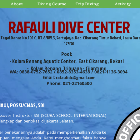
About
Diving Course
Trip Diving
Activity
RAFAULI DIVE CENTER
. Tegal Danas No.101 C, RT.6/RW.3, Sertajaya, Kec. Cikarang Timur Bekasi, Jawa Bar
17530
Pool:
- Kolam Renang Aquatic Center, East Cikarang, Bekasi
- Kolam Renang Tribuana - Cijantung
WA: 0838-0752-7652 / 0852-8353-4638 / 0821-1136-3094
Email:
rafaulidc@gmail.com
Phone: 021-22160500
NAUI, POSSI/CMAS, SDI
sover Instruktur SSI (SCUBA SCHOOL INTERNATIONAL)
lengkap dan berlokasi di Jakarta Selatan.
over penekanannya adalah pada memperkenalkan Anda ke
mpuan mengajar Anda. Kami menghormati fakta bahwa