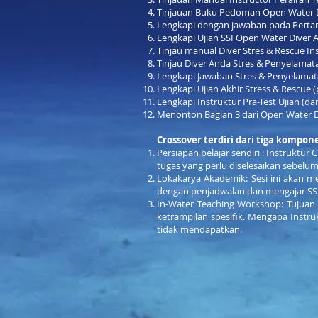
Tinjauan Buku Pedoman Open Water D
Lengkapi dengan jawaban pada Perta
Lengkapi Ujian SSI Open Water Diver 
Tinjau manual Diver Stres & Rescue In
Tinjau Diver Anda Stres & Penyelam
Lengkapi Jawaban Stres & Penyelamat
Lengkapi Ujian Akhir Stress & Rescue
Lengkapi Instruktur Pra-Test Ujian (d
Menonton Bagian 3 dari Open Water 
Crossover terdiri dari tiga kompon
Persiapan belajar sendiri : Instruktu
tugas yang perlu diselesaikan sebelum 
Lokakarya Akademik: Sesi ini akan me
dengan penjadwalan dan mengajar SSI
In-Water Teaching Workshop: Tujua
ketrampilan spesifik. Mengapa Instruk
tidak mendapatkan.