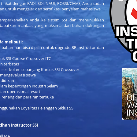
ertifikat dengan PADI, SDI, NAUI, POSSI/CMAS, Anda sudah
an untuk mengajar dan sertifikasi penyelam mahasiswa.
emperkenalkan Anda ke sistem SSI dan menunjukkan
apatkan manfaat yang maksimal dari bahan dukungan
da meliputi:
ambahan hari bisa dipilih untuk upgrade RR Instructor dan
tuk SSI Course Crossover ITC
an terbatas
 sesi kolam sepanjang Kursus SSI Crossover
 mengevaluasi siswa
ndidikan
alam kepentingan industri Selam
dan operasional resort
m renang dan perairan terbuka
ggunakan Loyalitas Pelanggan Siklus SSI
tihan Instructor SSI
all Me