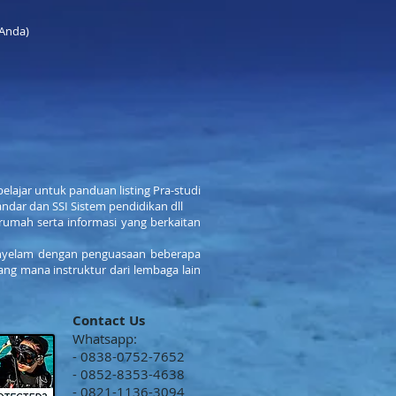
 Anda)
elajar untuk panduan listing Pra-studi
tandar dan SSI Sistem pendidikan dll
 rumah serta informasi yang berkaitan
enyelam dengan penguasaan beberapa
yang mana instruktur dari lembaga lain
Contact Us
Whatsapp:
- 0838-0752-7652
- 0852-8353-4638
- 0821-1136-3094