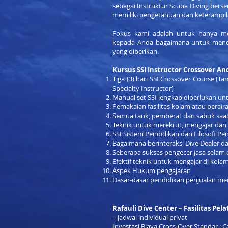
sebagai Instruktur Scuba Diving bers
memiliki pengetahuan dan keterampil
Fokus kami adalah untuk hanya m
kepada Anda bagaimana untuk mend
yang diberikan.
Kursus SSI Instructor Crossover An
Tiga (3) hari SSI Crossover Course (T
Specialty Instructor)
Manual set SSI lengkap diperlukan un
Pemakaian fasilitas kolam atau perair
Semua tank, pemberat dan sabuk saat
Teknik untuk merekrut, mengajar dan
SSI Sistem Pendidikan dan Filosofi Pe
Bagaimana berinteraksi Dive Dealer d
Seberapa sukses pengecer jasa selam 
Efektif teknik untuk mengajar di kola
Aspek Hukum pengajaran
Dasar-dasar pendidikan penjualan men
Rafauli Dive Center – Fasilitas Pela
– Jadwal individual privat
Investasi Biaya Cross-Over Standar : C