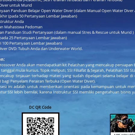
iver untuk Murid
nyaan Panduan Belajar Open Water Diver (dalam Manual Open Water Diver
Akhir (pada 50 Pertanyaan Lembar Jawaban)
struktur Anda
atan Mahasiswa Pedoman
an Panduan Studi Pertanyaan (dalam manual Stres & Rescue untuk Murid )
 (pada 25 Pertanyaan Lembar Jawaban)
ari 100 Pertanyaan Lembar Jawaban)
Diver DVD: Tubuh Anda dan Underwater World.
en:
r Crossover Anda akan mendapatkan kit Pelatihan yang mencakup persiapan b
tanggal mulai kursus. Topik meliputi, SSI Filsafat & Sejarah, Pelatihan SSI S
ncakup tinjauan terhadap materi yang sudah dipelajari selama belajar di
 bagi Penyelam Perairan Terbuka (Open Water Diver).
n sesi ini adalah untuk memberikan orientasi pada kemampuan untuk m
tur SSI lebih bernilai, karena Instruktur SSI memiliki pengetahuan bisnis 
DC QR Code