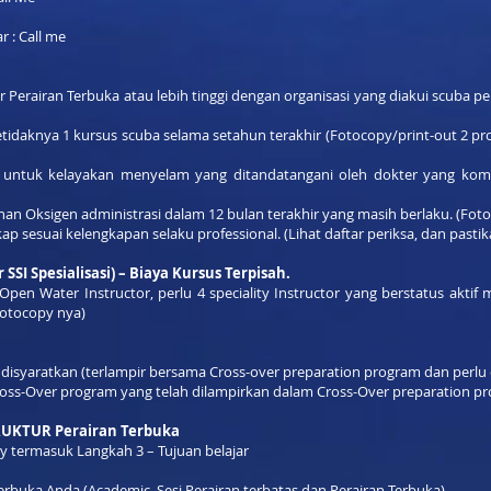
r : Call me
ur Perairan Terbuka atau lebih tinggi dengan organisasi yang diakui scuba pel
tidaknya 1 kursus scuba selama setahun terakhir (Fotocopy/print-out 2 pros
i untuk kelayakan menyelam yang ditandatangani oleh dokter yang kom
ihan Oksigen administrasi dalam 12 bulan terakhir yang masih berlaku. (Foto
kap sesuai kelengkapan selaku professional. (Lihat daftar periksa, dan past
 SSI Spesialisasi) – Biaya Kursus Terpisah.
en Water Instructor, perlu 4 speciality Instructor yang berstatus aktif m
fotocopy nya)
 disyaratkan (terlampir bersama Cross-over preparation program dan perlu 
oss-Over program yang telah dilampirkan dalam Cross-Over preparation p
UKTUR Perairan Terbuka
 termasuk Langkah 3 – Tujuan belajar
erbuka Anda (Academic, Sesi Perairan terbatas dan Perairan Terbuka)